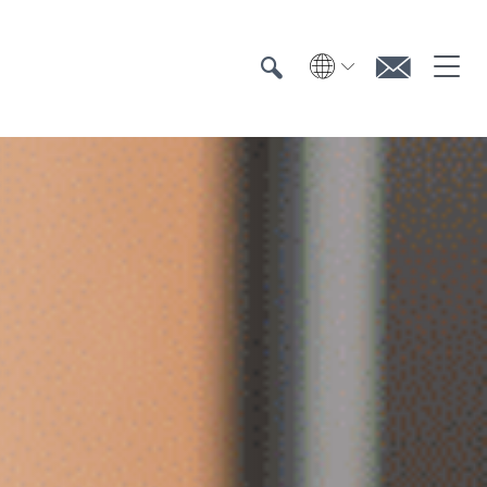
Suche
Suche
Kontak
Textiler UV-Schutz
Prüfung
Zertifizierung
Prüfinstitute
Zertifizierte Produkte
Downloads & Presse