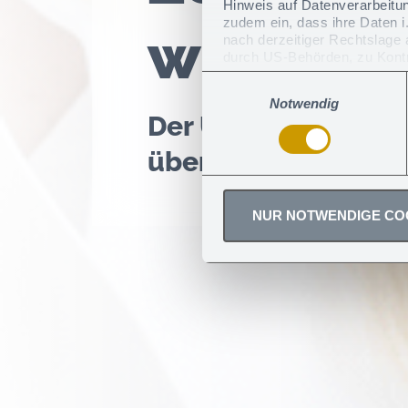
Hinweis auf Datenverarbeitun
zudem ein, dass ihre Daten i
wirkung
nach derzeitiger Rechtslage
durch US-Behörden, zu Kontr
gegen diese Praxis vorzugeh
Einwilligungsauswahl
Sie können erteilte Einwill
Notwendig
Der UV STANDARD 80
überzeugt am Point
NUR NOTWENDIGE CO