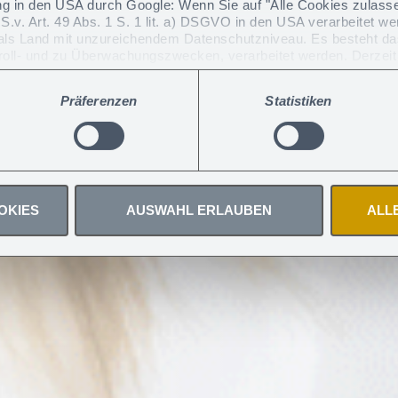
g in den USA durch Google: Wenn Sie auf "Alle Cookies zulassen
.S.v. Art. 49 Abs. 1 S. 1 lit. a) DSGVO in den USA verarbeitet w
 als Land mit unzureichendem Datenschutzniveau. Es besteht da
oll- und zu Überwachungszwecken, verarbeitet werden. Derzeit 
en.
igungen jederzeit widerrufen
.
Präferenzen
Statistiken
1 setzt ein Zeichen für Verbr
 of Sale
OKIES
AUSWAHL ERLAUBEN
ALL