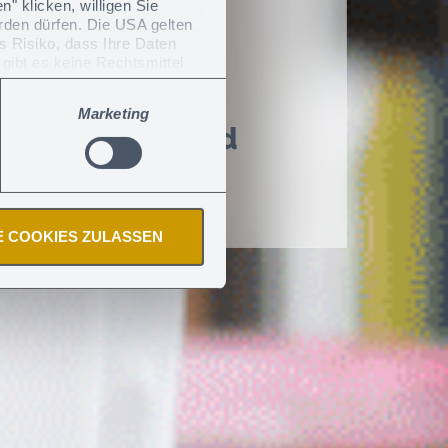
" klicken, willigen Sie
erden dürfen. Die USA gelten
s Risiko, dass Ihre Daten
gibt es keine Rechtsmittel
Marketing
aucherschutz und
E COOKIES ZULASSEN