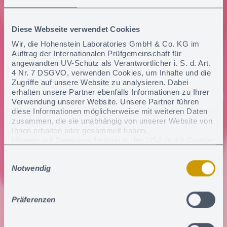
Diese Webseite verwendet Cookies
Wir, die Hohenstein Laboratories GmbH & Co. KG im
Auftrag der Internationalen Prüfgemeinschaft für
angewandten UV-Schutz als Verantwortlicher i. S. d. Art.
4 Nr. 7 DSGVO, verwenden Cookies, um Inhalte und die
Zugriffe auf unsere Website zu analysieren. Dabei
erhalten unsere Partner ebenfalls Informationen zu Ihrer
Verwendung unserer Website. Unsere Partner führen
diese Informationen möglicherweise mit weiteren Daten
zusammen, die sie unabhängig von unserer Website von
Ihnen erhalten oder gesammelt haben.
Hinweis auf Datenverarbeitung in den USA durch Google:
Wenn Sie auf "Alle Cookies zulassen" klicken, willigen
Einwilligungsauswahl
Sie zudem ein, dass ihre Daten i.S.v. Art. 49 Abs. 1 S. 1
Notwendig
lit. a) DSGVO in den USA verarbeitet werden dürfen. Die
USA gelten nach derzeitiger Rechtslage als Land mit
unzureichendem Datenschutzniveau. Es besteht das
Risiko, dass Ihre Daten durch US-Behörden, zu Kontroll-
Präferenzen
und zu Überwachungszwecken, verarbeitet werden.
Derzeit gibt es keine Rechtsmittel gegen diese Praxis
vorzugehen.