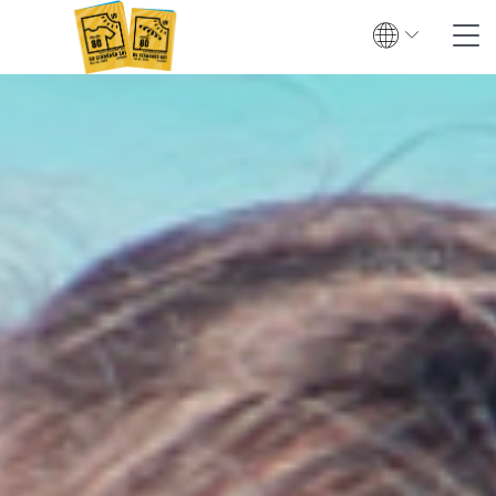
Suche
Kontakt
Global
English
Deutsch
Textiler UV-Schutz
Prüfung
Zertifizierung
Prüfinstitute
Zertifizierte Produkte
Downloads & Presse