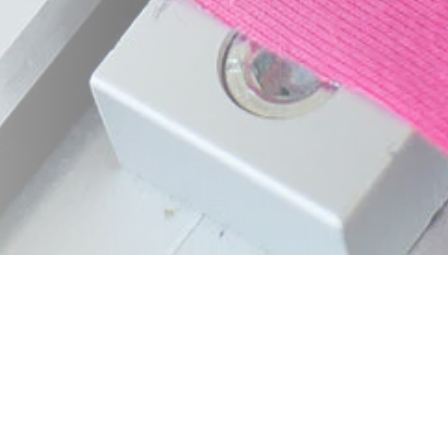
tzfaktors (UPF) gemäß
UV STANDARD 801
wird v
nenspektrum in Melbourne, Australien, am 1. Ja
empfindlichsten Hauttyp beim Träger ausgegan
UPF-Werte der UV-Schutzmaterialien wie folgt er