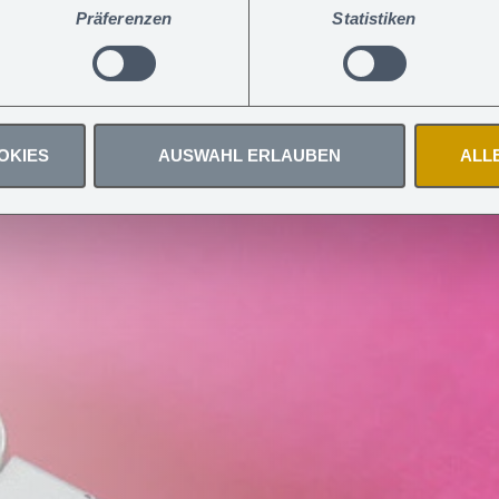
herheit
igungen jederzeit widerrufen
.
Präferenzen
Statistiken
OKIES
AUSWAHL ERLAUBEN
ALL