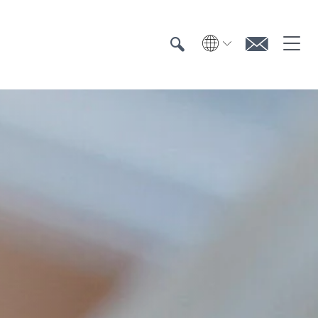
Suche
Suche
Kontak
Textiler UV-Schutz
Prüfung
Zertifizierung
Prüfinstitute
Zertifizierte Produkte
Downloads & Presse