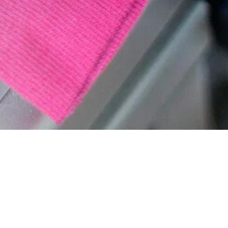
on einer maximalen
nuar eines Jahres (Höhepunkt des
gen.
mittelt: