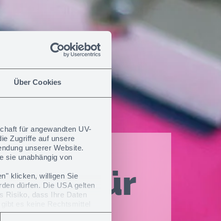
Über Cookies
schaft für angewandten UV-
ie Zugriffe auf unsere
wendung unserer Website.
e sie unabhängig von
ngen für
" klicken, willigen Sie
erden dürfen. Die USA gelten
s Risiko, dass Ihre Daten
gibt es keine Rechtsmittel