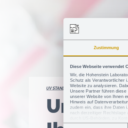
Zustimmung
Diese Webseite verwendet 
Wir, die Hohenstein Laborat
Schutz als Verantwortlicher 
Website zu analysieren. Dabe
UV STANDARD 801
Prüfanforderungen
Unsere Partner führen diese
unserer Website von Ihnen e
Unsere 
Hinweis auf Datenverarbeitun
zudem ein, dass ihre Daten i
nach derzeitiger Rechtslage
durch US-Behörden, zu Kontr
gegen diese Praxis vorzugeh
Einwilligungsauswahl