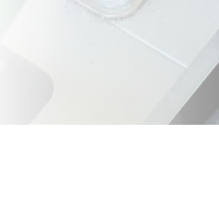
Bei der Bestimmung des UV Schu
Strahlungsintensität mit dem Son
australischen Sommers) und dem 
Je nach Artikelgruppe werden die 