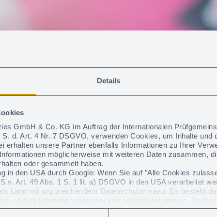
Details
Cookies
ories GmbH & Co. KG im Auftrag der Internationalen Prüfgemein
i. S. d. Art. 4 Nr. 7 DSGVO, verwenden Cookies, um Inhalte und d
i erhalten unsere Partner ebenfalls Informationen zu Ihrer Ver
 Informationen möglicherweise mit weiteren Daten zusammen, di
rhalten oder gesammelt haben.
Prüfanforderu
g in den USA durch Google: Wenn Sie auf "Alle Cookies zulassen
.S.v. Art. 49 Abs. 1 S. 1 lit. a) DSGVO in den USA verarbeitet w
 als Land mit unzureichendem Datenschutzniveau. Es besteht da
oll- und zu Überwachungszwecken, verarbeitet werden. Derzeit 
en.