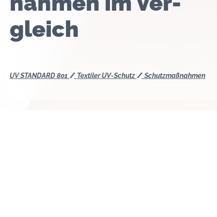
nahmen im Ver­
gleich
UV STANDARD 801
Textiler UV-Schutz
Schutzmaßnahmen
Prinzipiell bieten alle Textilien einen gewissen UV-
Schutz. Der Schutz vor UV-Strahlen ist jedoch bei
sehr hellen und sommerlich leichten Materialien wie
z. B. bei Baumwolle oder Leinen relativ gering.
Den besten Schutz vor schädlicher UV-Strahlung
bieten geeignete UV-Schutztextilien, vor allem dank
verarbeiteter synthetischer Fasern und spezieller