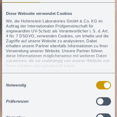
Diese Webseite verwendet Cookies
Wir, die Hohenstein Laboratories GmbH & Co. KG im
Auftrag der Internationalen Prüfgemeinschaft für
angewandten UV-Schutz als Verantwortlicher i. S. d. Art.
4 Nr. 7 DSGVO, verwenden Cookies, um Inhalte und die
Zugriffe auf unsere Website zu analysieren. Dabei
erhalten unsere Partner ebenfalls Informationen zu Ihrer
Verwendung unserer Website. Unsere Partner führen
diese Informationen möglicherweise mit weiteren Daten
zusammen, die sie unabhängig von unserer Website von
Ihnen erhalten oder gesammelt haben.
Hinweis auf Datenverarbeitung in den USA durch Google:
Wenn Sie auf "Alle Cookies zulassen" klicken, willigen
Einwilligungsauswahl
Sie zudem ein, dass ihre Daten i.S.v. Art. 49 Abs. 1 S. 1
Notwendig
lit. a) DSGVO in den USA verarbeitet werden dürfen. Die
USA gelten nach derzeitiger Rechtslage als Land mit
unzureichendem Datenschutzniveau. Es besteht das
Risiko, dass Ihre Daten durch US-Behörden, zu Kontroll-
Präferenzen
und zu Überwachungszwecken, verarbeitet werden.
Derzeit gibt es keine Rechtsmittel gegen diese Praxis
vorzugehen.