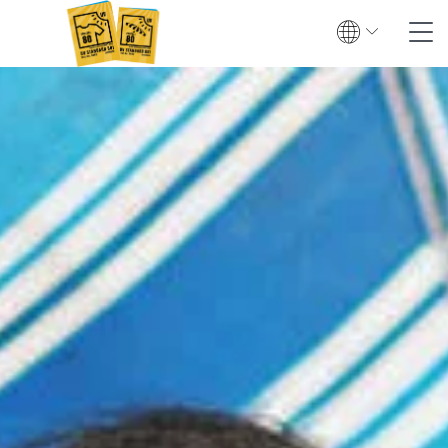
Suche
Kontakt
Global
English
Deutsch
Textiler UV-Schutz
Prüfung
Zertifizierung
Prüfinstitute
Zertifizierte Produkte
Downloads & Presse